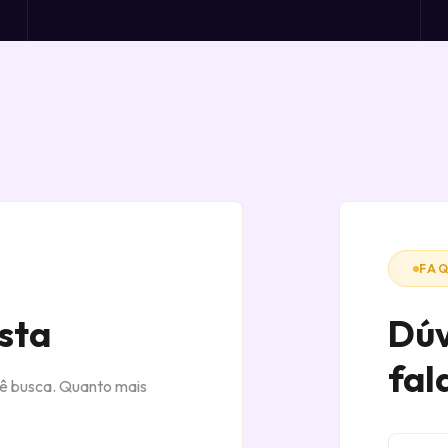
FA
sta
Dúv
fal
cê busca. Quanto mais