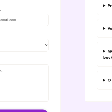
Pr
L
Vo
Qu
back
O 