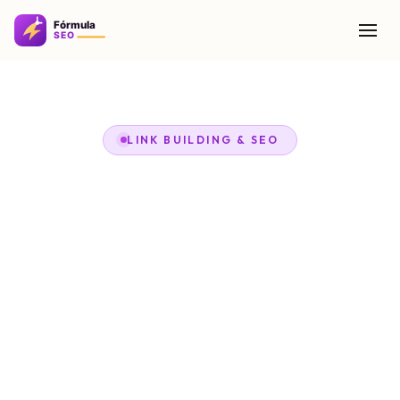
LINK BUILDING & SEO
Comprar Backlinks
Quer melhorar sua posição no Google? Somos
especialistas em backlinks orgânicos de sites reais e
confiáveis. Atraia mais tráfego, fortaleça sua autoridade e
impulsione seu site.