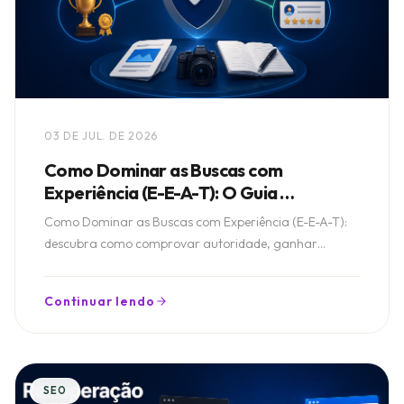
03 DE JUL. DE 2026
Como Dominar as Buscas com
Experiência (E-E-A-T): O Guia
Definitivo
Como Dominar as Buscas com Experiência (E-E-A-T):
descubra como comprovar autoridade, ganhar
confiança e conquistar melhores posições no Google.
Continuar lendo
SEO