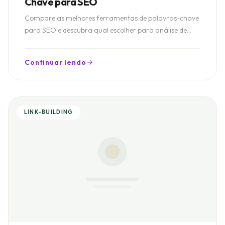
Chave para SEO
Compare as melhores ferramentas de palavras-chave
para SEO e descubra qual escolher para análise de
concorrência, clusters, conteúdo, SERP e estratégias de
ranqueamento no Google.
Continuar lendo
LINK-BUILDING